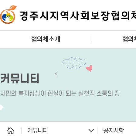
협의체소개
협의
인사말
대표협의
개요
실무협의
커뮤니티
목적 및 기능
실
시민의 복지상상이 현실이 되는 실천적 소통의 장
조직구성
읍면동지역사회
찾아오시는길
사회복지법인 
커뮤니티
공지사항