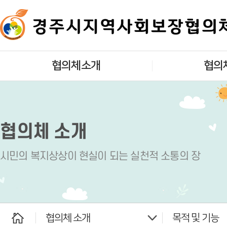
협의체소개
협의
인사말
대표협의
개요
실무협의
협의체 소개
목적 및 기능
실
시민의 복지상상이 현실이 되는 실천적 소통의 장
조직구성
읍면동지역사회
찾아오시는길
사회복지법인 
협의체 소개
목적 및 기능