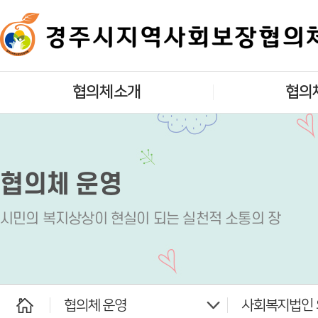
협의체소개
협의
인사말
대표협의
개요
실무협의
협의체 운영
목적 및 기능
실
시민의 복지상상이 현실이 되는 실천적 소통의 장
조직구성
읍면동지역사회
찾아오시는길
사회복지법인 
협의체 운영
사회복지법인 