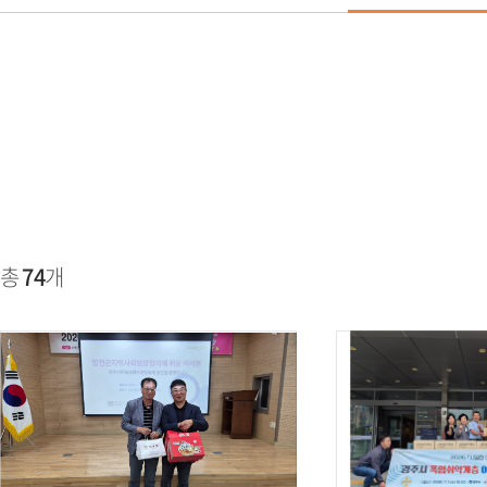
총
74
개