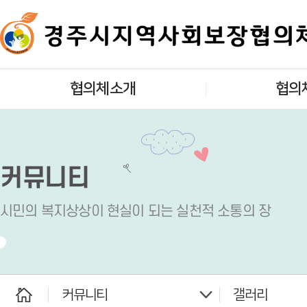
협의체소개
협의
인사말
대표협의
개요
실무협의
커뮤니티
목적 및 기능
실
시민의 복지상상이 현실이 되는 실천적 소통의 장
조직구성
읍면동지역사회
찾아오시는길
사회복지법인 
커뮤니티
갤러리